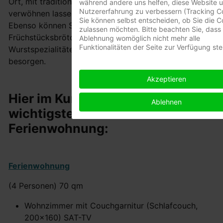
Ort, mit traditionellen fränkischen Spezialitäten
während andere uns helfen, diese Website u
Nutzererfahrung zu verbessern (Tracking Co
verwöhnen lassen.
Sie können selbst entscheiden, ob Sie die C
Ebenso können Sie sich dort am nächsten Morgen Ihre
zulassen möchten. Bitte beachten Sie, dass 
Früchstücksbrötchen und die dazugehörigen
Ablehnung womöglich nicht mehr alle
Funktionalitäten der Seite zur Verfügung st
Wurstspezialitäten in der hauseigenen Metzgerei
besorgen.
Akzeptieren
Hier im Kurzüberblick, die
Ablehnen
wichtigsten Details der
Ferienwohnung:
Ferienwohnung
(4 Personen) 70 qm
Wohnzimmer mit Couchgarnitur (Schlafcouch,
200x160) SAT-TV