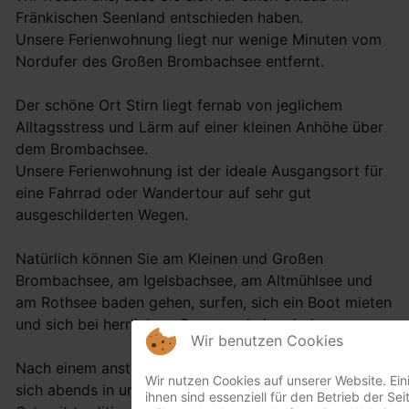
Fränkischen Seenland entschieden haben.
Unsere Ferienwohnung liegt nur wenige Minuten vom
Nordufer des Großen Brombachsee entfernt.
Der schöne Ort Stirn liegt fernab von jeglichem
Alltagsstress und Lärm auf einer kleinen Anhöhe über
dem Brombachsee.
Unsere Ferienwohnung ist der ideale Ausgangsort für
eine Fahrrad oder Wandertour auf sehr gut
ausgeschilderten Wegen.
Natürlich können Sie am Kleinen und Großen
Brombachsee, am Igelsbachsee, am Altmühlsee und
am Rothsee baden gehen, surfen, sich ein Boot mieten
und sich bei herrlichem Sonnenschein erholen.
Wir benutzen Cookies
Nach einem anstrengenden Ausflugstag können Sie
Wir nutzen Cookies auf unserer Website. Ein
sich abends in unseren beiden Gasthäusern direkt im
ihnen sind essenziell für den Betrieb der Sei